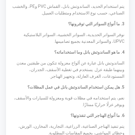
يتم استخدام الحديد، الساندوتش بانل، القماش PVC وPE، والخشب
الصناعي، حسب نوع الاستخدام ومتطلبات العميل.
3. ما أنواع السواتر التي توفرونها؟
نوفر السواتر الحديدية، السواتر الخشبية، السواتر البلاستيكية
UPVC، والسواتر المعدنية بجميع تصاميمها.
4. ما هو الساندوتش بانل وما استخداماته؟
الساندوتش بانل عبارة عن ألواح معزولة تتكون من طبقتين معدن
وبينهما طبقة عزل. يستخدم في تغطية الأسقف، الجدران،
المستودعات، الغرف العازلة، وتجهيز الهناجر.
5. هل يمكن استخدام الساندوتش بانل في عمل المظلات؟
نعم، يتم استخدامه في مظلات قوية ومعزولة للسيارات والأسقف،
ويوفر عزلًا حراريًا ممتازًا.
6. ما أنواع الهناجر التي تنفذونها؟
يتم تنفيذ الهناجر الصناعية، الزراعية، التجارية، المخازن، الورش،
وحظائر المواشي، بجميع المقاسات المطلوبة.