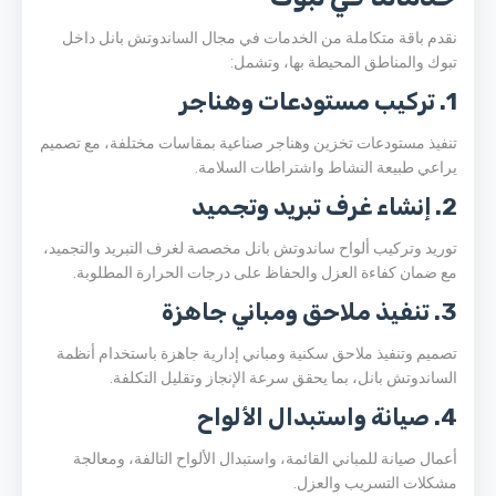
نقدم باقة متكاملة من الخدمات في مجال الساندوتش بانل داخل
تبوك والمناطق المحيطة بها، وتشمل:
1. تركيب مستودعات وهناجر
تنفيذ مستودعات تخزين وهناجر صناعية بمقاسات مختلفة، مع تصميم
يراعي طبيعة النشاط واشتراطات السلامة.
2. إنشاء غرف تبريد وتجميد
توريد وتركيب ألواح ساندوتش بانل مخصصة لغرف التبريد والتجميد،
مع ضمان كفاءة العزل والحفاظ على درجات الحرارة المطلوبة.
3. تنفيذ ملاحق ومباني جاهزة
تصميم وتنفيذ ملاحق سكنية ومباني إدارية جاهزة باستخدام أنظمة
الساندوتش بانل، بما يحقق سرعة الإنجاز وتقليل التكلفة.
4. صيانة واستبدال الألواح
أعمال صيانة للمباني القائمة، واستبدال الألواح التالفة، ومعالجة
مشكلات التسريب والعزل.