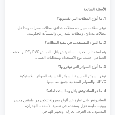
الأسئلة الشائعة
1. ما أنواع المظلات التي تقدمونها؟
نوفر مظلات سيارات، مظلات حدائق، مظلات ممرات ومداخل،
مظلات مسابح، ومظلات للمدارس والمنشآت الحكومية.
2. ما المواد المستخدمة في تنفيذ المظلات؟
يتم استخدام الحديد، الساندوتش بانل، القماش PVC وPE، والخشب
الصناعي، حسب نوع الاستخدام ومتطلبات العميل.
3. ما أنواع السواتر التي توفرونها؟
نوفر السواتر الحديدية، السواتر الخشبية، السواتر البلاستيكية
UPVC، والسواتر المعدنية بجميع تصاميمها.
4. ما هو الساندوتش بانل وما استخداماته؟
الساندوتش بانل عبارة عن ألواح معزولة تتكون من طبقتين معدن
وبينهما طبقة عزل. يستخدم في تغطية الأسقف، الجدران،
المستودعات، الغرف العازلة، وتجهيز الهناجر.