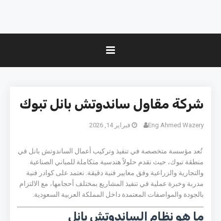
شركة مقاول ساندوتش بانل تبوك
Eng Ahmed Wazery
فبراير 14, 2026
تُعد مؤسسة متخصصة في تنفيذ وتركيب أعمال الساندوتش بانل في
منطقة
تبوك
، حيث نقدم حلولاً هندسية متكاملة للمباني الصناعية
والتجارية والزراعية وفق معايير فنية دقيقة. نعتمد على كوادر فنية
مدربة وخبرة عملية في تنفيذ المشاريع بمختلف أحجامها، مع الالتزام
بالجودة والمواصفات المعتمدة داخل المملكة العربية السعودية.
ما هو نظام الساندوتش بانل