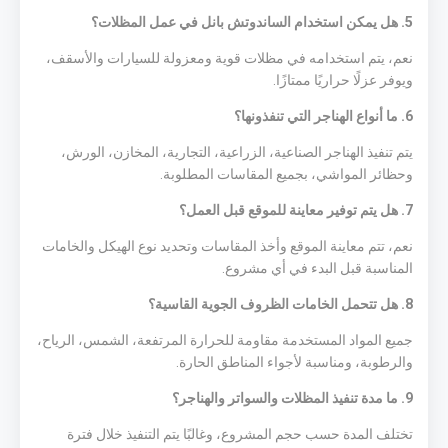
5. هل يمكن استخدام الساندوتش بانل في عمل المظلات؟
نعم، يتم استخدامه في مظلات قوية ومعزولة للسيارات والأسقف،
ويوفر عزلًا حراريًا ممتازًا.
6. ما أنواع الهناجر التي تنفذونها؟
يتم تنفيذ الهناجر الصناعية، الزراعية، التجارية، المخازن، الورش،
وحظائر المواشي، بجميع المقاسات المطلوبة.
7. هل يتم توفير معاينة للموقع قبل العمل؟
نعم، تتم معاينة الموقع وأخذ المقاسات وتحديد نوع الهيكل والخامات
المناسبة قبل البدء في أي مشروع.
8. هل تتحمل الخامات الظروف الجوية القاسية؟
جميع المواد المستخدمة مقاومة للحرارة المرتفعة، الشمس، الرياح،
والرطوبة، ومناسبة لأجواء المناطق الحارة.
9. ما مدة تنفيذ المظلات والسواتر والهناجر؟
تختلف المدة حسب حجم المشروع، وغالبًا يتم التنفيذ خلال فترة