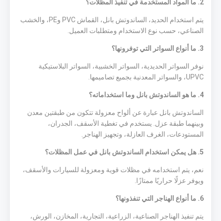
2. ما المواد المستخدمة في تنفيذ المظلات؟
يتم استخدام الحديد، الساندوتش بانل، القماش PVC وPE، والخشب
الصناعي، حسب نوع الاستخدام ومتطلبات العميل.
3. ما أنواع السواتر التي توفرونها؟
نوفر السواتر الحديدية، السواتر الخشبية، السواتر البلاستيكية
UPVC، والسواتر المعدنية بجميع تصاميمها.
4. ما هو الساندوتش بانل وما استخداماته؟
الساندوتش بانل عبارة عن ألواح معزولة تتكون من طبقتين معدن
وبينهما طبقة عزل. يستخدم في تغطية الأسقف، الجدران،
المستودعات، الغرف العازلة، وتجهيز الهناجر.
5. هل يمكن استخدام الساندوتش بانل في عمل المظلات؟
نعم، يتم استخدامه في مظلات قوية ومعزولة للسيارات والأسقف،
ويوفر عزلًا حراريًا ممتازًا.
6. ما أنواع الهناجر التي تنفذونها؟
يتم تنفيذ الهناجر الصناعية، الزراعية، التجارية، المخازن، الورش،