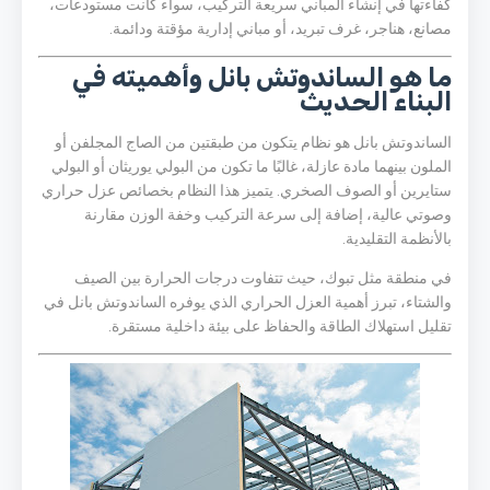
كفاءتها في إنشاء المباني سريعة التركيب، سواء كانت مستودعات،
مصانع، هناجر، غرف تبريد، أو مباني إدارية مؤقتة ودائمة.
ما هو الساندوتش بانل وأهميته في
البناء الحديث
الساندوتش بانل هو نظام يتكون من طبقتين من الصاج المجلفن أو
الملون بينهما مادة عازلة، غالبًا ما تكون من البولي يوريثان أو البولي
ستايرين أو الصوف الصخري. يتميز هذا النظام بخصائص عزل حراري
وصوتي عالية، إضافة إلى سرعة التركيب وخفة الوزن مقارنة
بالأنظمة التقليدية.
في منطقة مثل
تبوك
، حيث تتفاوت درجات الحرارة بين الصيف
والشتاء، تبرز أهمية العزل الحراري الذي يوفره الساندوتش بانل في
تقليل استهلاك الطاقة والحفاظ على بيئة داخلية مستقرة.