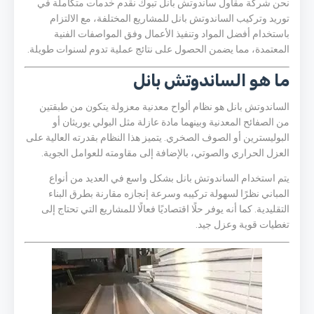
نحن شركة مقاول ساندوتش بانل تبوك نقدم خدمات متكاملة في
توريد وتركيب الساندوتش بانل للمشاريع المختلفة، مع الالتزام
باستخدام أفضل المواد وتنفيذ الأعمال وفق المواصفات الفنية
المعتمدة، مما يضمن الحصول على نتائج عملية تدوم لسنوات طويلة.
ما هو الساندوتش بانل
الساندوتش بانل هو نظام ألواح معدنية معزولة يتكون من طبقتين
من الصفائح المعدنية وبينهما مادة عازلة مثل البولي يوريثان أو
البوليسترين أو الصوف الصخري. يتميز هذا النظام بقدرته العالية على
العزل الحراري والصوتي، بالإضافة إلى مقاومته للعوامل الجوية.
يتم استخدام الساندوتش بانل بشكل واسع في العديد من أنواع
المباني نظرًا لسهولة تركيبه وسرعة إنجازه مقارنة بطرق البناء
التقليدية. كما أنه يوفر حلًا اقتصاديًا فعالًا للمشاريع التي تحتاج إلى
تغطيات قوية وعزل جيد.