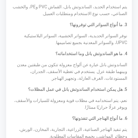
يتم استخدام الحديد، الساندوتش بانل، القماش PVC وPE، والخشب
الصناعي، حسب نوع الاستخدام ومتطلبات العميل.
3. ما أنواع السواتر التي توفرونها؟
نوفر السواتر الحديدية، السواتر الخشبية، السواتر البلاستيكية
UPVC، والسواتر المعدنية بجميع تصاميمها.
4. ما هو الساندوتش بانل وما استخداماته؟
الساندوتش بانل عبارة عن ألواح معزولة تتكون من طبقتين معدن
وبينهما طبقة عزل. يستخدم في تغطية الأسقف، الجدران،
المستودعات، الغرف العازلة، وتجهيز الهناجر.
5. هل يمكن استخدام الساندوتش بانل في عمل المظلات؟
نعم، يتم استخدامه في مظلات قوية ومعزولة للسيارات والأسقف،
ويوفر عزلًا حراريًا ممتازًا.
6. ما أنواع الهناجر التي تنفذونها؟
يتم تنفيذ الهناجر الصناعية، الزراعية، التجارية، المخازن، الورش،
وحظائر المواشي، بجميع المقاسات المطلوبة.