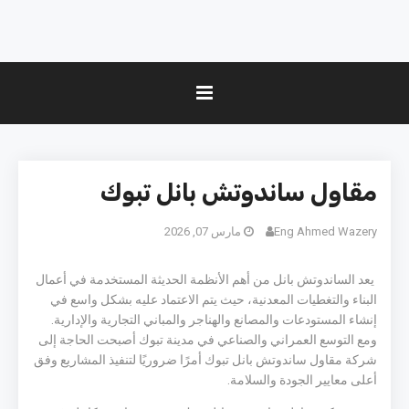
مقاول ساندوتش بانل تبوك
Eng Ahmed Wazery
مارس 07, 2026
يعد الساندوتش بانل من أهم الأنظمة الحديثة المستخدمة في أعمال
البناء والتغطيات المعدنية، حيث يتم الاعتماد عليه بشكل واسع في
إنشاء المستودعات والمصانع والهناجر والمباني التجارية والإدارية.
ومع التوسع العمراني والصناعي في مدينة تبوك أصبحت الحاجة إلى
شركة مقاول ساندوتش بانل تبوك أمرًا ضروريًا لتنفيذ المشاريع وفق
أعلى معايير الجودة والسلامة.