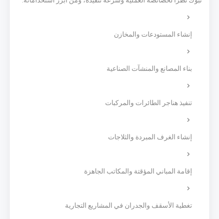
تبوك نظرًا لخصائصه العملية وسرعة تنفيذه، ومن أبرز استخداماته:
إنشاء المستودعات والمخازن
بناء المصانع والمنشآت الصناعية
تنفيذ هناجر الطائرات والمركبات
إنشاء الغرف المبردة والثلاجات
إقامة المباني المؤقتة والمكاتب الجاهزة
تغطية الأسقف والجدران في المشاريع التجارية