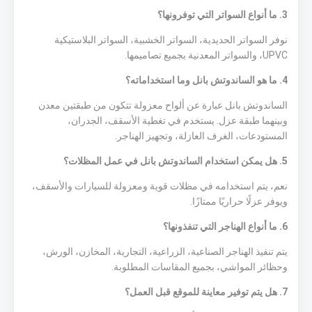
3. ما أنواع السواتر التي توفرونها؟
نوفر السواتر الحديدية، السواتر الخشبية، السواتر البلاستيكية
UPVC، والسواتر المعدنية بجميع تصاميمها.
4. ما هو الساندوتش بانل وما استخداماته؟
الساندوتش بانل عبارة عن ألواح معزولة تتكون من طبقتين معدن
وبينهما طبقة عزل. يستخدم في تغطية الأسقف، الجدران،
المستودعات، الغرف العازلة، وتجهيز الهناجر.
5. هل يمكن استخدام الساندوتش بانل في عمل المظلات؟
نعم، يتم استخدامه في مظلات قوية ومعزولة للسيارات والأسقف،
ويوفر عزلًا حراريًا ممتازًا.
6. ما أنواع الهناجر التي تنفذونها؟
يتم تنفيذ الهناجر الصناعية، الزراعية، التجارية، المخازن، الورش،
وحظائر المواشي، بجميع المقاسات المطلوبة.
7. هل يتم توفير معاينة للموقع قبل العمل؟