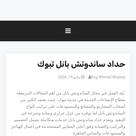
حداد ساندوتش بانل تبوك
Eng Ahmed Wazery
مايو 19, 2026
يُعد العمل في مجال الساندوتش بانل من أهم المجالات المرتبطة
بقطاع الإنشاءات الحديثة في مدينة
تبوك
، حيث يعتمد الكثير من
أصحاب المشاريع والمصانع والمستودعات على تركيب ألواح
الساندوتش بانل لما توفره من عزل حراري ومتانة وسرعة في
التنفيذ. ويقدم حداد ساندوتش بانل خدمات متكاملة تشمل التصميم
والتركيب والصيانة وفق أعلى المعايير المستخدمة في أعمال الهناجر
والمستودعات والمباني الجاهزة.