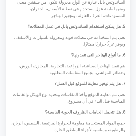
الساندوتش بانل عبارة عن ألواح معزولة تتكون من طبقتين معدن
وبينهما طبقة عزل. يستخدم في تغطية الأسقف، الجدران،
المستودعات، الغرف العازلة، وتجهيز الهناجر.
5. هل يمكن استخدام الساندوتش بانل في عمل المظلات؟
نعم، يتم استخدامه في مظلات قوية ومعزولة للسيارات والأسقف،
ويوفر عزلًا حراريًا ممتازًا.
6. ما أنواع الهناجر التي تنفذونها؟
يتم تنفيذ الهناجر الصناعية، الزراعية، التجارية، المخازن، الورش،
وحظائر المواشي، بجميع المقاسات المطلوبة.
7. هل يتم توفير معاينة للموقع قبل العمل؟
نعم، تتم معاينة الموقع وأخذ المقاسات وتحديد نوع الهيكل والخامات
المناسبة قبل البدء في أي مشروع.
8. هل تتحمل الخامات الظروف الجوية القاسية؟
جميع المواد المستخدمة مقاومة للحرارة المرتفعة، الشمس، الرياح،
والرطوبة، ومناسبة لأجواء المناطق الحارة.