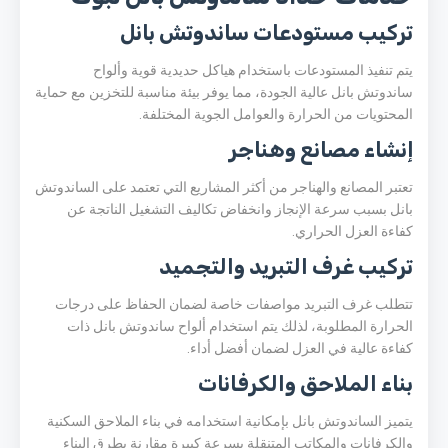
تركيب مستودعات ساندوتش بانل
يتم تنفيذ المستودعات باستخدام هياكل حديدية قوية وألواح
ساندوتش بانل عالية الجودة، مما يوفر بيئة مناسبة للتخزين مع حماية
المحتويات من الحرارة والعوامل الجوية المختلفة.
إنشاء مصانع وهناجر
تعتبر المصانع والهناجر من أكثر المشاريع التي تعتمد على الساندوتش
بانل بسبب سرعة الإنجاز وانخفاض تكاليف التشغيل الناتجة عن
كفاءة العزل الحراري.
تركيب غرف التبريد والتجميد
تتطلب غرف التبريد مواصفات خاصة لضمان الحفاظ على درجات
الحرارة المطلوبة، لذلك يتم استخدام ألواح ساندوتش بانل ذات
كفاءة عالية في العزل لضمان أفضل أداء.
بناء الملاحق والكرفانات
يتميز الساندوتش بانل بإمكانية استخدامه في بناء الملاحق السكنية
والكرفانات والمكاتب المتنقلة بسرعة كبيرة مقارنة بطرق البناء