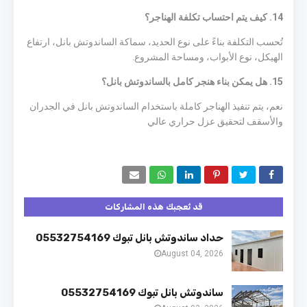
14. كيف يتم احتساب تكلفة الهناجر؟
تُحسب التكلفة بناءً على نوع الحديد، سماكة الساندوتش بانل، ارتفاع
الهيكل، نوع الأبواب، ومساحة المشروع.
15. هل يمكن بناء هنجر كامل بالساندوتش بانل؟
نعم، يتم تنفيذ الهناجر كاملة باستخدام الساندوتش بانل في الجدران
والأسقف لتحقيق عزل حراري عالي
قد تُعجبك هذه المشاركات
حداد ساندوتش بانل تبوك 05532754169
August 04, 2026
ساندوتش بانل تبوك 05532754169