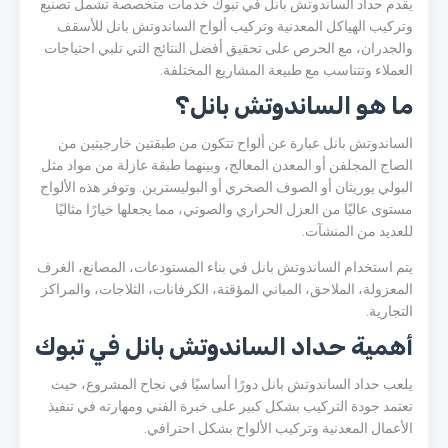
يقدم حداد الساندوتش بانل في تبوك خدمات متخصصة تشمل تصنيع
وتركيب الهياكل المعدنية وتركيب ألواح الساندوتش بانل للأسقف
والجدران، مع الحرص على تحقيق أفضل النتائج التي تلبي احتياجات
العملاء وتتناسب مع طبيعة المشاريع المختلفة.
ما هو الساندوتش بانل؟
الساندوتش بانل عبارة عن ألواح تتكون من طبقتين خارجيتين من
الصاج المجلفن أو المعدن المعالج، وبينهما طبقة عازلة من مواد مثل
البولي يوريثان أو الصوف الصخري أو البوليسترين. وتوفر هذه الألواح
مستوى عاليًا من العزل الحراري والصوتي، مما يجعلها خيارًا مثاليًا
للعديد من المنشآت.
يتم استخدام الساندوتش بانل في بناء المستودعات، المصانع، الغرف
المعزولة، الملاحق، المباني المؤقتة، الكرفانات، الثلاجات، والمراكز
التجارية.
أهمية حداد الساندوتش بانل في تبوك
يلعب حداد الساندوتش بانل دورًا أساسيًا في نجاح المشروع، حيث
تعتمد جودة التركيب بشكل كبير على خبرة الفني ومهارته في تنفيذ
الأعمال المعدنية وتركيب الألواح بشكل احترافي.