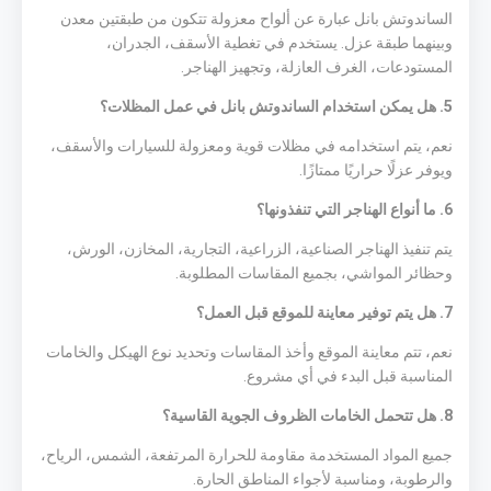
الساندوتش بانل عبارة عن ألواح معزولة تتكون من طبقتين معدن
وبينهما طبقة عزل. يستخدم في تغطية الأسقف، الجدران،
المستودعات، الغرف العازلة، وتجهيز الهناجر.
5. هل يمكن استخدام الساندوتش بانل في عمل المظلات؟
نعم، يتم استخدامه في مظلات قوية ومعزولة للسيارات والأسقف،
ويوفر عزلًا حراريًا ممتازًا.
6. ما أنواع الهناجر التي تنفذونها؟
يتم تنفيذ الهناجر الصناعية، الزراعية، التجارية، المخازن، الورش،
وحظائر المواشي، بجميع المقاسات المطلوبة.
7. هل يتم توفير معاينة للموقع قبل العمل؟
نعم، تتم معاينة الموقع وأخذ المقاسات وتحديد نوع الهيكل والخامات
المناسبة قبل البدء في أي مشروع.
8. هل تتحمل الخامات الظروف الجوية القاسية؟
جميع المواد المستخدمة مقاومة للحرارة المرتفعة، الشمس، الرياح،
والرطوبة، ومناسبة لأجواء المناطق الحارة.