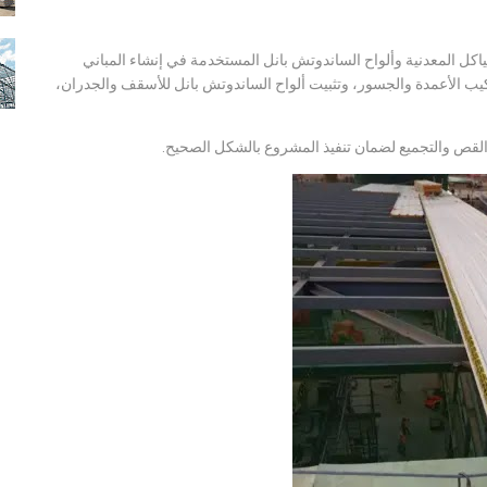
اكل المعدنية وألواح الساندوتش بانل المستخدمة في إنشاء المباني
كيب الأعمدة والجسور، وتثبيت ألواح الساندوتش بانل للأسقف والجدران،
والقص والتجميع لضمان تنفيذ المشروع بالشكل الصحيح.