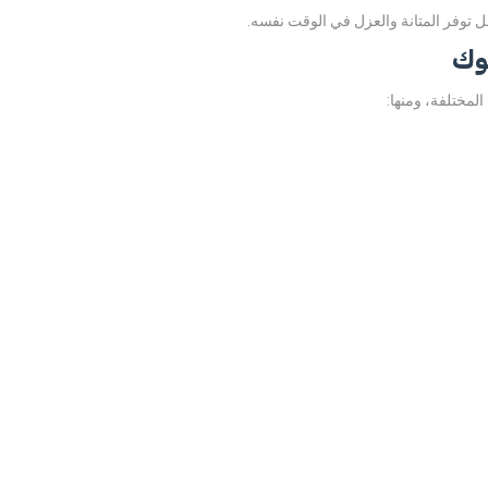
نل توفر المتانة والعزل في الوقت نفسه.
وك
لمختلفة، ومنها: