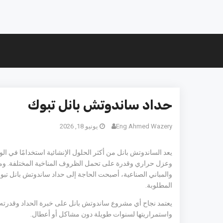
حداد ساندوتش بانل تبوك
Eng Ahmed Wazery
يونيو 18, 2026
يعد الساندوتش بانل من أكثر الحلول الإنشائية استخدامًا في ال
وعزل حراري وقدرة على تحمل الظروف المناخية المختلفة. ومع
والمباني الصناعية، أصبحت الحاجة إلى حداد ساندوتش بانل تبوك
المطلوبة.
يعتمد نجاح أي مشروع ساندوتش بانل على خبرة الحداد وقدرته ع
واستمراريتها لسنوات طويلة دون مشاكل أو أعطال.