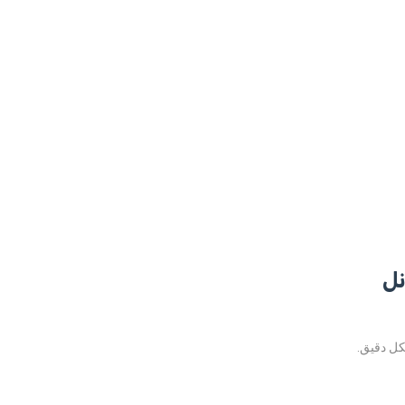
نل
كل دقيق.